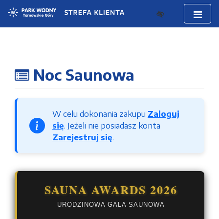
Noc Saunowa
W celu dokonania zakupu
Zaloguj
się
. Jeżeli nie posiadasz konta
Zarejestruj się
.
SAUNA AWARDS 2026
URODZINOWA GALA SAUNOWA